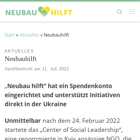
Zum Inhalt springen
Search
Me
Start
»
Aktuelles
»
Neubauhilft
AKTUELLES
Neubauhilft
Veröffentlicht am
11. Juli 2022
„
Neubau hilft“ hat ein Spendenkonto
eingerichtet und unterstützt Initiativen
direkt in der Ukraine
Unmittelbar
nach dem 24. Februar 2022
startete das „Center of Social Leadership“,
eine renommierte in Kyiv ansässige NGO, die